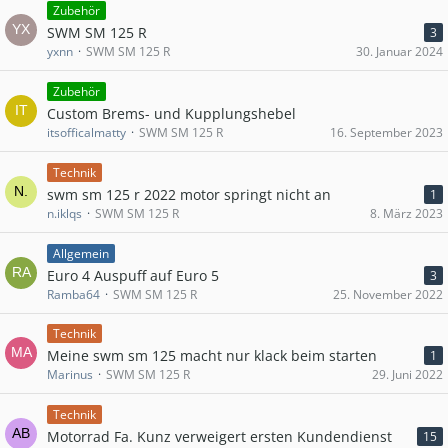
Zubehör
SWM SM 125 R
3
yxnn
SWM SM 125 R
30. Januar 2024
Zubehör
Custom Brems- und Kupplungshebel
itsofficalmatty
SWM SM 125 R
16. September 2023
Technik
swm sm 125 r 2022 motor springt nicht an
1
n.iklqs
SWM SM 125 R
8. März 2023
Allgemein
Euro 4 Auspuff auf Euro 5
3
Ramba64
SWM SM 125 R
25. November 2022
Technik
Meine swm sm 125 macht nur klack beim starten
1
Marinus
SWM SM 125 R
29. Juni 2022
Technik
Motorrad Fa. Kunz verweigert ersten Kundendienst
15