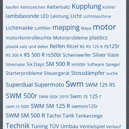
Kupplung
Kettensatz
kaufen
Kennzeichen
Kühler
lambdasonde
Licht
LED
Leistung
Lichtmaschine
motor
mapping
Lichtmaske
Luftfilter
Maya
plastics
motorkontrolleuchte
Motorprobleme
Reifen
rs125r
Ritzel
plastik satz und dekor
RS
RS 125 R
RS 500 R
rs500r
Silver Vase
Scheinwerfer
RS 300 R
SM 500 R
Six Days
Silvervase
sm500r
Software
Spiegel
Stossdämpfer
Starterprobleme
Steuergerät
suche
Swm
Superdual
Supermoto
SWM 125 RS
SWM 500r
Swm rs 125 r
SWM 500r 2019
SWM SM 125 R
swmsm125r
swm rs 500r
SWM SM 500 R
Tacho
Tank
Tankanzeige
Technik
Tuning
TÜV
Umbau
Ventielspiel
Verkauf