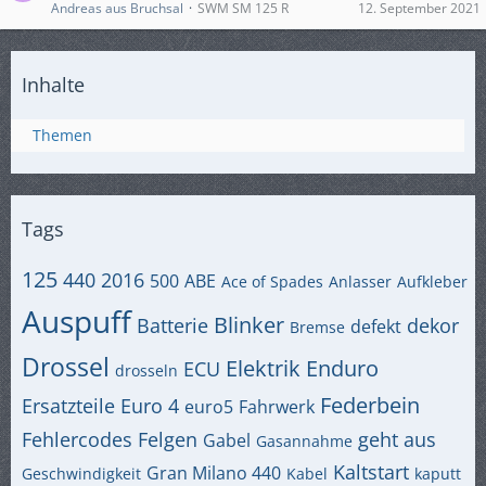
Andreas aus Bruchsal
SWM SM 125 R
12. September 2021
Inhalte
Themen
Tags
125
440
2016
500
ABE
Ace of Spades
Anlasser
Aufkleber
Auspuff
Blinker
Batterie
dekor
defekt
Bremse
Drossel
Elektrik
Enduro
ECU
drosseln
Federbein
Ersatzteile
Euro 4
euro5
Fahrwerk
Fehlercodes
Felgen
geht aus
Gabel
Gasannahme
Kaltstart
Gran Milano 440
Geschwindigkeit
Kabel
kaputt