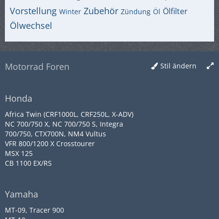
Vorstellung
Zubehör
Ölfilter
Winter
Zündung
Öl
Ölwechsel
Motorrad Foren
Stil ändern
Honda
Africa Twin (CRF1000L, CRF250L, X-ADV)
NC 700/750 X, NC 700/750 S, Integra
700/750, CTX700N, NM4 Vultus
VFR 800/1200 X Crosstourer
MSX 125
CB 1100 EX/RS
Yamaha
MT-09, Tracer 900