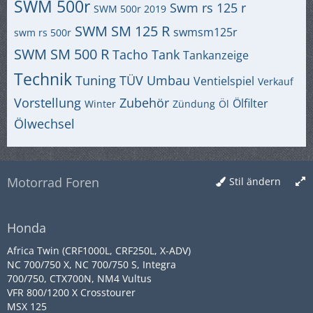
SWM 500r
Swm rs 125 r
SWM 500r 2019
SWM SM 125 R
swmsm125r
swm rs 500r
SWM SM 500 R
Tacho
Tank
Tankanzeige
Technik
Tuning
TÜV
Umbau
Ventielspiel
Verkauf
Vorstellung
Zubehör
Ölfilter
Winter
Zündung
Öl
Ölwechsel
Motorrad Foren
Stil ändern
Honda
Africa Twin (CRF1000L, CRF250L, X-ADV)
NC 700/750 X, NC 700/750 S, Integra
700/750, CTX700N, NM4 Vultus
VFR 800/1200 X Crosstourer
MSX 125