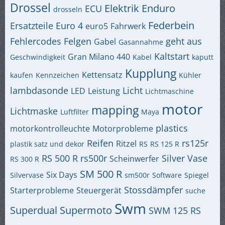
Drossel
Elektrik
Enduro
ECU
drosseln
Federbein
Ersatzteile
Euro 4
euro5
Fahrwerk
Fehlercodes
Felgen
geht aus
Gabel
Gasannahme
Kaltstart
Gran Milano 440
Geschwindigkeit
Kabel
kaputt
Kupplung
Kettensatz
kaufen
Kennzeichen
Kühler
lambdasonde
Licht
LED
Leistung
Lichtmaschine
motor
mapping
Lichtmaske
Luftfilter
Maya
plastics
motorkontrolleuchte
Motorprobleme
Reifen
rs125r
Ritzel
plastik satz und dekor
RS
RS 125 R
RS 500 R
rs500r
Silver Vase
Scheinwerfer
RS 300 R
SM 500 R
Six Days
Silvervase
sm500r
Software
Spiegel
Stossdämpfer
Starterprobleme
Steuergerät
suche
Swm
Superdual
Supermoto
SWM 125 RS