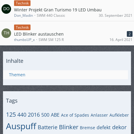
Technik
Winter Projekt Gran Turismo 19 LED Umbau
Don_Madin
SWM 440 Classic
30. September 2021
Technik
LED Blinker austauschen
2
thumbsUP_x
SWM SM 125 R
16. April 2021
Inhalte
Themen
Tags
125
440
2016
500
ABE
Ace of Spades
Anlasser
Aufkleber
Auspuff
Blinker
Batterie
dekor
defekt
Bremse