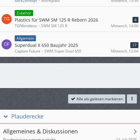
back2eintopf
Marktplatz
Mittwoch, 15:54
Zubehör
Plastics für SWM SM 125 R Reborn 2026
4
TGNlimitless
SWM SM 125 R
Mittwoch, 14:06
Allgemein
Superdual X 650 Baujahr 2025
17
Captain Future
SWM Super Dual 650
Mittwoch, 12:04
Alle als gelesen markieren
Plauderecke
Allgemeines & Diskussionen
12. Juli 2026
Gasdosierung extrem ruckelig