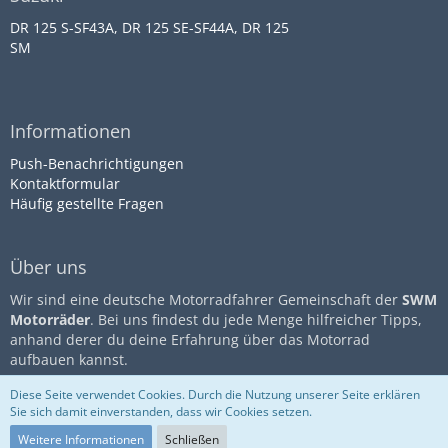
DR 125 S-SF43A, DR 125 SE-SF44A, DR 125
SM
Informationen
Push-Benachrichtigungen
Kontaktformular
Häufig gestellte Fragen
Über uns
Wir sind eine deutsche Motorradfahrer Gemeinschaft der
SWM
Motorräder
. Bei uns findest du jede Menge hilfreicher Tipps,
anhand derer du deine Erfahrung über das Motorrad
aufbauen kannst.
Diese Seite verwendet Cookies. Durch die Nutzung unserer Seite erklären
Sie sich damit einverstanden, dass wir Cookies setzen.
Community-Software:
WoltLab
Impressum
Datenschutz
Suite™
Nutzungsbestimmungen
Weitere Informationen
Schließen