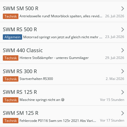
SWM SM 500 R
26. Juli 2026
Antriebswelle rund! Motorblock spalten, alles revidieren?
Technik
SWM RS 500 R
23. Juli 2026
Motorrad springt von jetzt auf gleich nicht mehr an
Allgemein
SWM 440 Classic
29. Juli 2026
Hintere Stoßdämpfer - unteres Gummilager
Technik
SWM RS 300 R
2. Mai 2026
Startverhalten RS300
Technik
SWM RS 125 R
Vor 15 Stunden
Maschine springt nicht an 😪
Technik
SWM SM 125 R
Vor 17 Stunden
Fehlercode P0116 Swm sm 125r 2021 Abs Variante
Technik