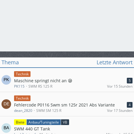
Thema
Letzte Antwort
Technik
Maschine springt nicht an 😪
5
PK115
SWM RS 125 R
Vor 15 Stunden
Technik
Fehlercode P0116 Swm sm 125r 2021 Abs Variante
4
dean_2820
SWM SM 125 R
Vor 17 Stunden
Biete
Anbau/Tuningteile
VB
SWM 440 GT Tank