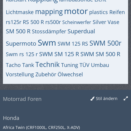
motor
mapping
Lichtmaske
plastics
Reifen
rs125r
RS 500 R
rs500r
Silver Vase
Scheinwerfer
SM 500 R
Superdual
Stossdämpfer
Swm
SWM 500r
Supermoto
SWM 125 RS
SWM SM 125 R
SWM SM 500 R
Swm rs 125 r
Technik
Tacho
Tank
Tuning
TÜV
Umbau
Vorstellung
Zubehör
Ölwechsel
Motorrad Foren
Stil ändern
Honda
Africa Twin (CRF1000L, CRF250L, X-ADV)