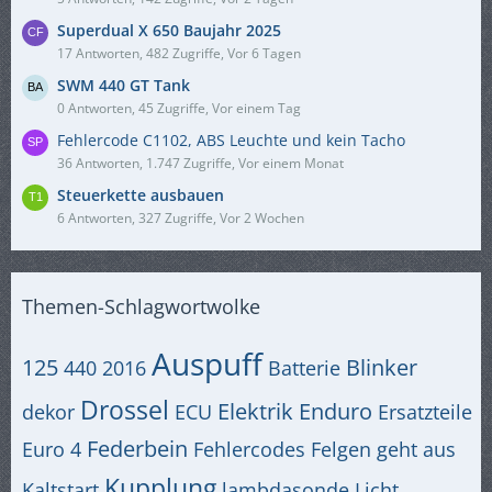
Superdual X 650 Baujahr 2025
17 Antworten, 482 Zugriffe, Vor 6 Tagen
SWM 440 GT Tank
0 Antworten, 45 Zugriffe, Vor einem Tag
Fehlercode C1102, ABS Leuchte und kein Tacho
36 Antworten, 1.747 Zugriffe, Vor einem Monat
Steuerkette ausbauen
6 Antworten, 327 Zugriffe, Vor 2 Wochen
Themen-Schlagwortwolke
Auspuff
125
Blinker
440
2016
Batterie
Drossel
Elektrik
Enduro
dekor
ECU
Ersatzteile
Federbein
Euro 4
Fehlercodes
Felgen
geht aus
Kupplung
Kaltstart
lambdasonde
Licht