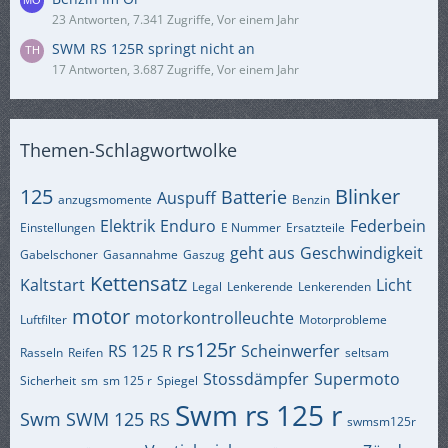
23 Antworten, 7.341 Zugriffe, Vor einem Jahr
SWM RS 125R springt nicht an
17 Antworten, 3.687 Zugriffe, Vor einem Jahr
Themen-Schlagwortwolke
125
Blinker
Batterie
Auspuff
anzugsmomente
Benzin
Elektrik
Enduro
Federbein
Einstellungen
E Nummer
Ersatzteile
geht aus
Geschwindigkeit
Gabelschoner
Gasannahme
Gaszug
Kettensatz
Kaltstart
Licht
Legal
Lenkerende
Lenkerenden
motor
motorkontrolleuchte
Luftfilter
Motorprobleme
rs125r
RS 125 R
Scheinwerfer
Rasseln
Reifen
seltsam
Stossdämpfer
Supermoto
Sicherheit
sm
sm 125 r
Spiegel
Swm rs 125 r
Swm
SWM 125 RS
swmsm125r