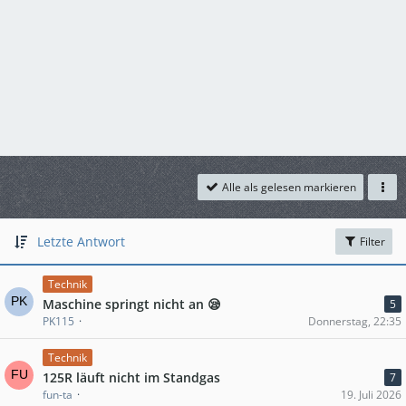
Alle als gelesen markieren
Letzte Antwort
Filter
Technik
Maschine springt nicht an 😪
5
PK115
Donnerstag, 22:35
Technik
125R läuft nicht im Standgas
7
fun-ta
19. Juli 2026