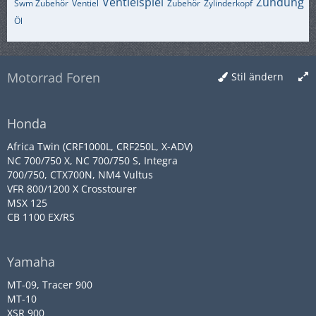
Ventielspiel
Zündung
Swm Zubehör
Ventiel
Zubehör
Zylinderkopf
Öl
Motorrad Foren
Stil ändern
Honda
Africa Twin (CRF1000L, CRF250L, X-ADV)
NC 700/750 X, NC 700/750 S, Integra
700/750, CTX700N, NM4 Vultus
VFR 800/1200 X Crosstourer
MSX 125
CB 1100 EX/RS
Yamaha
MT-09, Tracer 900
MT-10
XSR 900