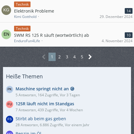
Technik
Elektronik Probleme
14
Kimi Gotthold
29. Dezember 2024
Technik
SWM RS 125 R säuft (wortwörtlich) ab
10
EnduroFun4Life
4. November 2024
1
2
3
4
5
Heiße Themen
Maschine springt nicht an 😪
5 Antworten, 164 Zugriffe, Vor 3 Tagen
125R läuft nicht im Standgas
7 Antworten, 439 Zugriffe, Vor 4 Wochen
Stirbt ab beim gas geben
28 Antworten, 6.886 Zugriffe, Vor einem Jahr
Benzin im Öl