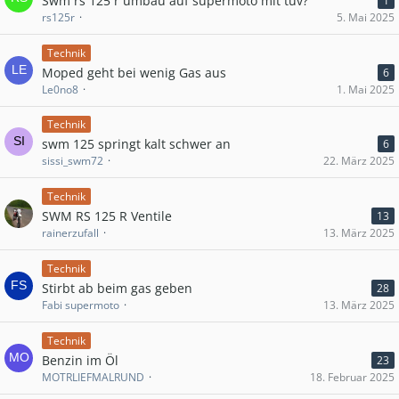
Swm rs 125 r umbau auf supermoto mit tüv?
1
rs125r
5. Mai 2025
Technik
Moped geht bei wenig Gas aus
6
Le0no8
1. Mai 2025
Technik
swm 125 springt kalt schwer an
6
sissi_swm72
22. März 2025
Technik
SWM RS 125 R Ventile
13
rainerzufall
13. März 2025
Technik
Stirbt ab beim gas geben
28
Fabi supermoto
13. März 2025
Technik
Benzin im Öl
23
MOTRLIEFMALRUND
18. Februar 2025