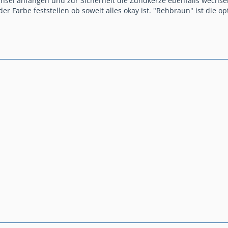
sel anfangen und zur Sicherheit die Zündkerze ebenfalls wechse
 der Farbe feststellen ob soweit alles okay ist. "Rehbraun" ist die