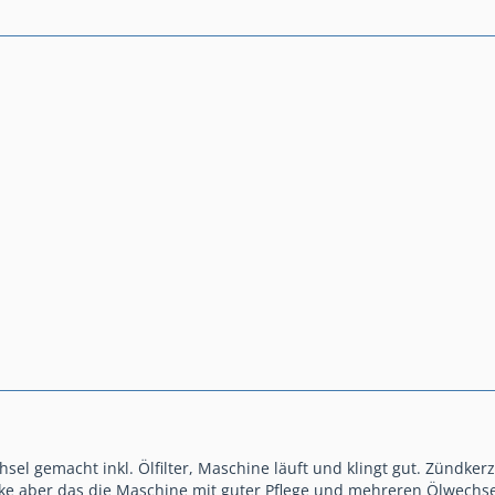
hsel gemacht inkl. Ölfilter, Maschine läuft und klingt gut. Zündkerz
enke aber das die Maschine mit guter Pflege und mehreren Ölwechse