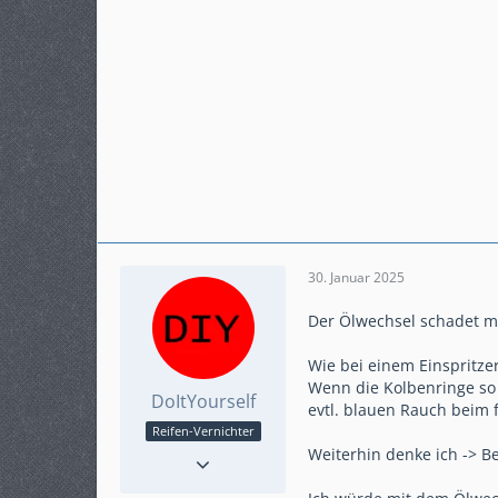
30. Januar 2025
Der Ölwechsel schadet m
Wie bei einem Einspritzer
Wenn die Kolbenringe so 
DoItYourself
evtl. blauen Rauch beim
Reifen-Vernichter
Reaktionen
59
Weiterhin denke ich -> Be
Punkte
1.184