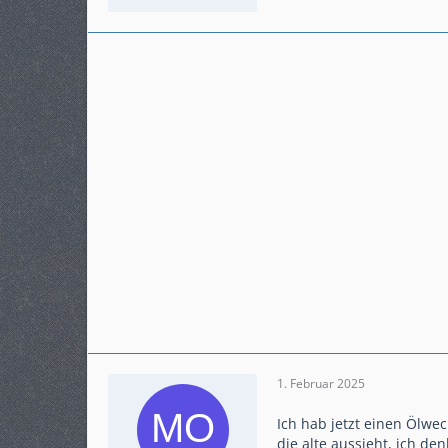
Beiträge
540
Karteneintrag
ja
Modell
650 Superdual X, 2018
1. Februar 2025
Ich hab jetzt einen Ölwec
die alte aussieht, ich d