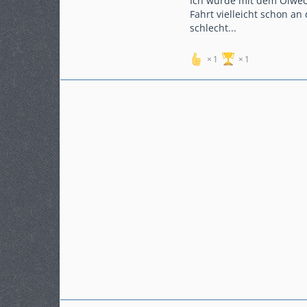
Ich würde mit dem Ölwech
Beiträge
208
Fahrt vielleicht schon an
Karteneintrag
nein
schlecht...
Modell
RS 500 R
1
1