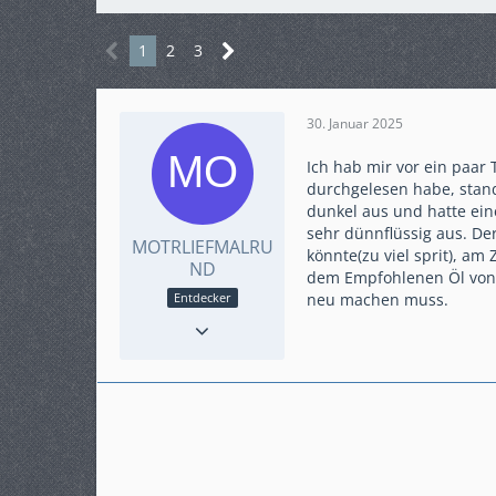
1
2
3
30. Januar 2025
Ich hab mir vor ein paa
durchgelesen habe, stand 
dunkel aus und hatte ein
sehr dünnflüssig aus. De
MOTRLIEFMALRU
könnte(zu viel sprit), a
ND
dem Empfohlenen Öl von S
neu machen muss.
Entdecker
Punkte
80
Beiträge
13
Karteneintrag
nein
Modell
SWM RS/SM 125