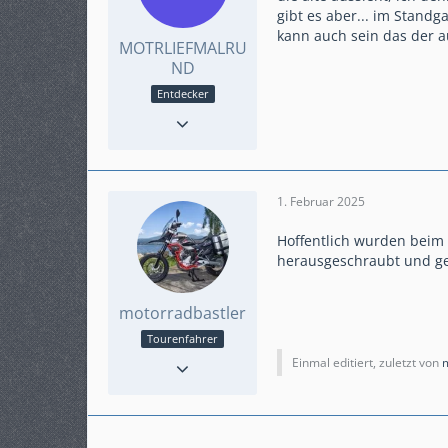
gibt es aber... im Standg
kann auch sein das der a
MOTRLIEFMALRU
ND
Entdecker
Punkte
80
Beiträge
13
Karteneintrag
nein
Modell
SWM RS/SM 125
1. Februar 2025
Hoffentlich wurden beim Ö
herausgeschraubt und ger
motorradbastler
Tourenfahrer
Reaktionen
178
Einmal editiert, zuletzt von
Punkte
2.233
Beiträge
404
Karteneintrag
ja