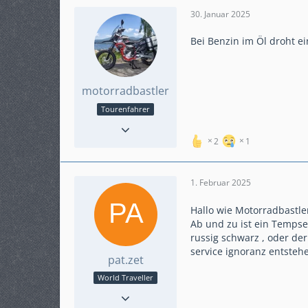
30. Januar 2025
Bei Benzin im Öl droht e
motorradbastler
Tourenfahrer
Reaktionen
178
Punkte
2.233
2
1
Beiträge
404
Karteneintrag
ja
1. Februar 2025
Modell
SWM Superdual T
2018
Hallo wie Motorradbastle
Ab und zu ist ein Tempsen
russig schwarz , oder der
service ignoranz entstehe
pat.zet
World Traveller
Reaktionen
237
Punkte
3.032