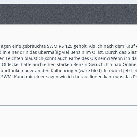
r Tagen eine gebrauchte SWM RS 125 geholt. Als ich nach dem Kau
in einer drin das übermäßig viel Benzin im Öl ist. Durch das Glasf
en Leichten blaustich(könnt auch Farbe des Öls sein?) Wenn ich d
r Öldeckel hatte auch einen starken Benzin Geruch. Ich hab Online
m Zündfunken oder an den Kolbenringen(wäre blöd). Ich würd jetzt e
WM. Kann mir einer sagen wie ich herausfinden kann was das Prob