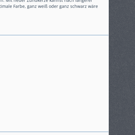
ln. Mit neuer Zündkerze kannst nach längerer
 optimale Farbe, ganz weiß oder ganz schwarz wäre