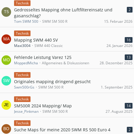
Technik
Gedrosseltes Mapping ohne Luftfiltereinsatz und
2
gasanschlag?
Tom SWM 500
SWM SM 500 R
15. Februar 2026
Technik
Mapping SWM 440 SV
16
Maxi3004
SWM 440 Classic
24. Januar 2026
Fehlende Leistung Varez 125
13
MoppedMicha
Allgemeines & Diskussionen
28. Dezember 2025
Technik
Originales mapping dringend gesucht
Swm500rGs
SWM SM 500 R
1. September 2025
Technik
SM500R 2024 Mapping/ Map
14
Jesse_Pinkman
SWM SM 500 R
27. August 2025
Technik
Suche Maps für meine 2020 SWM RS 500 Euro 4
2