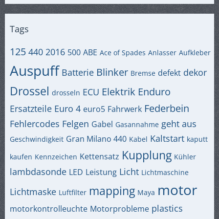
Tags
125
440
2016
500
ABE
Ace of Spades
Anlasser
Aufkleber
Auspuff
Blinker
Batterie
dekor
defekt
Bremse
Drossel
Elektrik
Enduro
ECU
drosseln
Federbein
Ersatzteile
Euro 4
euro5
Fahrwerk
Fehlercodes
Felgen
geht aus
Gabel
Gasannahme
Kaltstart
Gran Milano 440
Geschwindigkeit
Kabel
kaputt
Kupplung
Kettensatz
kaufen
Kennzeichen
Kühler
lambdasonde
Licht
LED
Leistung
Lichtmaschine
motor
mapping
Lichtmaske
Luftfilter
Maya
plastics
motorkontrolleuchte
Motorprobleme