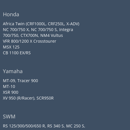
Honda
Africa Twin (CRF1000L, CRF250L, X-ADV)
NC 700/750 X, NC 700/750 S, Integra
700/750, CTX700N, NM4 Vultus
VFR 800/1200 X Crosstourer
MSX 125
CB 1100 EX/RS
Yamaha
MT-09, Tracer 900
MT-10
XSR 900
XV 950 (R/Racer), SCR950R
SWM
RS 125/300/500/650 R, RS 340 S, MC 250 S,