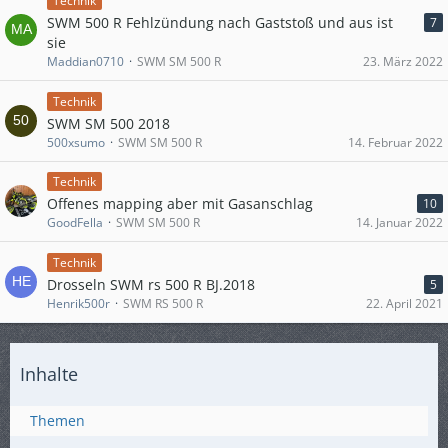
Technik
SWM 500 R Fehlzündung nach Gaststoß und aus ist
7
sie
Maddian0710
SWM SM 500 R
23. März 2022
Technik
SWM SM 500 2018
500xsumo
SWM SM 500 R
14. Februar 2022
Technik
Offenes mapping aber mit Gasanschlag
10
GoodFella
SWM SM 500 R
14. Januar 2022
Technik
Drosseln SWM rs 500 R BJ.2018
5
Henrik500r
SWM RS 500 R
22. April 2021
Inhalte
Themen