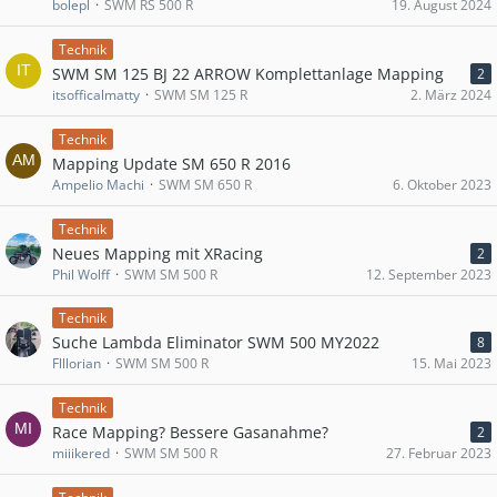
bolepl
SWM RS 500 R
19. August 2024
Technik
SWM SM 125 BJ 22 ARROW Komplettanlage Mapping
2
itsofficalmatty
SWM SM 125 R
2. März 2024
Technik
Mapping Update SM 650 R 2016
Ampelio Machi
SWM SM 650 R
6. Oktober 2023
Technik
Neues Mapping mit XRacing
2
Phil Wolff
SWM SM 500 R
12. September 2023
Technik
Suche Lambda Eliminator SWM 500 MY2022
8
Flllorian
SWM SM 500 R
15. Mai 2023
Technik
Race Mapping? Bessere Gasanahme?
2
miiikered
SWM SM 500 R
27. Februar 2023