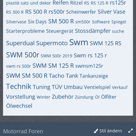
Reifen
rs125r
Ritzel
plastik satz und dekor
RS
RS 125 R
RS 500 R
rs500r
Silver Vase
Scheinwerfer
RS 300 R
SM 500 R
Six Days
Silvervase
sm500r
Software
Spiegel
Stossdämpfer
Starterprobleme
Steuergerät
suche
Swm
Superdual
Supermoto
SWM 125 RS
SWM 500r
Swm rs 125 r
SWM 500r 2019
SWM SM 125 R
swmsm125r
swm rs 500r
SWM SM 500 R
Tacho
Tank
Tankanzeige
Technik
Tuning
TÜV
Umbau
Ventielspiel
Verkauf
Vorstellung
Zubehör
Ölfilter
Winter
Zündung
Öl
Ölwechsel
Motorrad Foren
Stil ändern