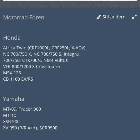
Motorrad Foren
Stil ändern
Honda
Africa Twin (CRF1000L, CRF250L, X-ADV)
NC 700/750 X, NC 700/750 S, Integra
700/750, CTX700N, NM4 Vultus
VFR 800/1200 X Crosstourer
MSX 125
CB 1100 EX/RS
Yamaha
MT-09, Tracer 900
MT-10
XSR 900
XV 950 (R/Racer), SCR950R