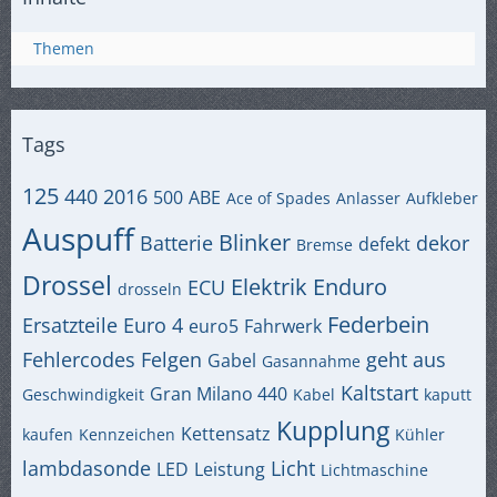
Themen
Tags
125
440
2016
500
ABE
Ace of Spades
Anlasser
Aufkleber
Auspuff
Blinker
Batterie
dekor
defekt
Bremse
Drossel
Elektrik
Enduro
ECU
drosseln
Federbein
Ersatzteile
Euro 4
euro5
Fahrwerk
Fehlercodes
Felgen
geht aus
Gabel
Gasannahme
Kaltstart
Gran Milano 440
Geschwindigkeit
Kabel
kaputt
Kupplung
Kettensatz
kaufen
Kennzeichen
Kühler
lambdasonde
Licht
LED
Leistung
Lichtmaschine