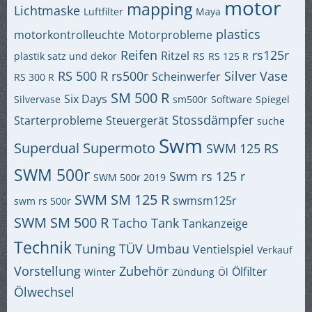
motor
mapping
Lichtmaske
Luftfilter
Maya
plastics
motorkontrolleuchte
Motorprobleme
Reifen
rs125r
Ritzel
plastik satz und dekor
RS
RS 125 R
RS 500 R
rs500r
Silver Vase
Scheinwerfer
RS 300 R
SM 500 R
Six Days
Silvervase
sm500r
Software
Spiegel
Stossdämpfer
Starterprobleme
Steuergerät
suche
Swm
Superdual
Supermoto
SWM 125 RS
SWM 500r
Swm rs 125 r
SWM 500r 2019
SWM SM 125 R
swmsm125r
swm rs 500r
SWM SM 500 R
Tacho
Tank
Tankanzeige
Technik
Tuning
TÜV
Umbau
Ventielspiel
Verkauf
Vorstellung
Zubehör
Ölfilter
Winter
Zündung
Öl
Ölwechsel