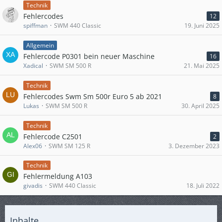
Technik
Fehlercodes
12
spiffman
SWM 440 Classic
19. Juni 2025
Allgemein
Fehlercode P0301 bein neuer Maschine
16
Xadical
SWM SM 500 R
21. Mai 2025
Technik
Fehlercodes Swm Sm 500r Euro 5 ab 2021
8
Lukas
SWM SM 500 R
30. April 2025
Technik
Fehlercode C2501
2
Alex06
SWM SM 125 R
3. Dezember 2023
Technik
Fehlermeldung A103
givadis
SWM 440 Classic
18. Juli 2022
Inhalte