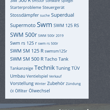
SM 500 R
sm500r
Software
Spiegel
Starterprobleme
Steuergerät
Superdual
Stossdämpfer
suche
Swm
Supermoto
SWM 125 RS
SWM 500r
SWM 500r 2019
Swm rs 125 r
swm rs 500r
SWM SM 125 R
swmsm125r
SWM SM 500 R
Tacho
Tank
Technik
Tuning
TÜV
Tankanzeige
Umbau
Ventielspiel
Verkauf
Vorstellung
Zubehör
Winter
Zündung
Ölwechsel
Ölfilter
Öl