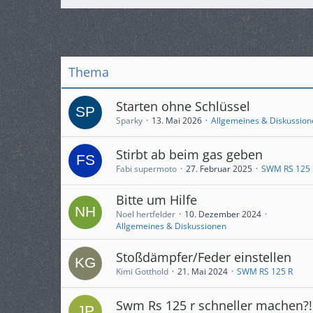
Thema
Starten ohne Schlüssel
Sparky
13. Mai 2026
Allgemeines & Diskussion
Stirbt ab beim gas geben
Fabi supermoto
27. Februar 2025
SWM RS 125 
Bitte um Hilfe
Noel hertfelder
10. Dezember 2024
Allgemeines & Diskussionen
Stoßdämpfer/Feder einstellen
Kimi Gotthold
21. Mai 2024
SWM RS 125 R
Swm Rs 125 r schneller machen?!