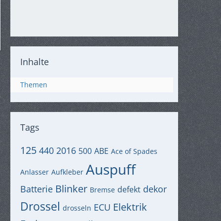
Inhalte
Themen
Tags
125
440
2016
500
ABE
Ace of Spades
Auspuff
Anlasser
Aufkleber
Blinker
Batterie
dekor
defekt
Bremse
Drossel
Elektrik
ECU
drosseln