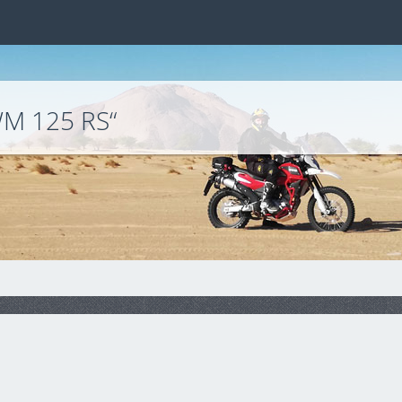
M 125 RS“