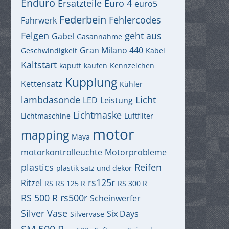
Enduro
Ersatzteile
Euro 4
euro5
Federbein
Fehlercodes
Fahrwerk
Felgen
geht aus
Gabel
Gasannahme
Gran Milano 440
Geschwindigkeit
Kabel
Kaltstart
kaputt
kaufen
Kennzeichen
Kupplung
Kettensatz
Kühler
lambdasonde
Licht
LED
Leistung
Lichtmaske
Lichtmaschine
Luftfilter
motor
mapping
Maya
motorkontrolleuchte
Motorprobleme
plastics
Reifen
plastik satz und dekor
rs125r
Ritzel
RS
RS 125 R
RS 300 R
RS 500 R
rs500r
Scheinwerfer
Silver Vase
Six Days
Silvervase