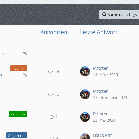
Suche nach Tags
Antworten
Letzte Antwort
en
Pittster
Technik
28
13. März 2025
R
Pittster
10
18. Dezember 2024
Pittster
Zubehör
1
22. Mai 2024
Black Pitt
Allgemein
8