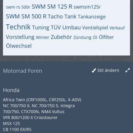
SWM SM 125 R
swmsm125r
swm rs 500r
SWM SM 500 R
Tacho
Tank
Tankanzeige
Technik
Tuning
TÜV
Umbau
Ventielspiel
Verkauf
Vorstellung
Zubehör
Ölfilter
Winter
Zündung
Öl
Ölwechsel
Motorrad Foren
Stil ändern
Honda
Africa Twin (CRF1000L, CRF250L, X-ADV)
NC 700/750 X, NC 700/750 S, Integra
700/750, CTX700N, NM4 Vultus
VFR 800/1200 X Crosstourer
MSX 125
CB 1100 EX/RS