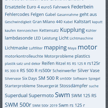
Federbein
Ersatzteile
Euro 4
euro5
Fahrwerk
Fehlercodes
Felgen
geht aus
Gabel
Gasannahme
Kaltstart
Gran Milano 440
Geschwindigkeit
Kabel
kaputt
Kupplung
Kettensatz
kaufen
Kennzeichen
Kühler
lambdasonde
Licht
LED
Leistung
Lichtmaschine
motor
mapping
Lichtmaske
Luftfilter
Maya
plastics
motorkontrolleuchte
Motorprobleme
Reifen
rs125r
Ritzel
plastik satz und dekor
RS
RS 125 R
RS 500 R
rs500r
Silver Vase
Scheinwerfer
RS 300 R
SM 500 R
Six Days
Silvervase
sm500r
Software
Spiegel
Stossdämpfer
Starterprobleme
Steuergerät
suche
Swm
Superdual
Supermoto
SWM 125 RS
SWM 500r
Swm rs 125 r
SWM 500r 2019