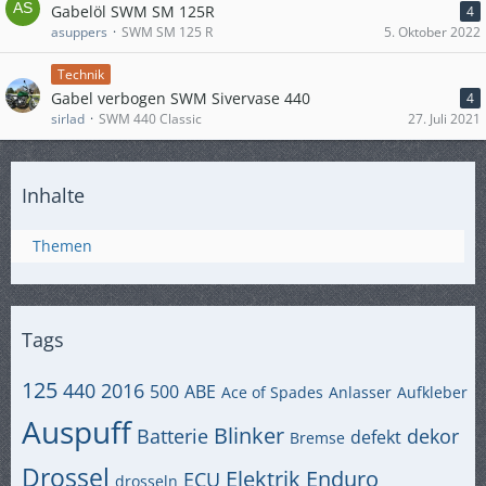
Gabelöl SWM SM 125R
4
asuppers
SWM SM 125 R
5. Oktober 2022
Technik
Gabel verbogen SWM Sivervase 440
4
sirlad
SWM 440 Classic
27. Juli 2021
Inhalte
Themen
Tags
125
440
2016
500
ABE
Ace of Spades
Anlasser
Aufkleber
Auspuff
Blinker
Batterie
dekor
defekt
Bremse
Drossel
Elektrik
Enduro
ECU
drosseln