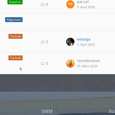
pat.zet
Zubehör
4
5. April 2026
Allgemein
Technik
eetarga
3
1. April 2026
Technik
remmbremm
3
25. März 2026
SWM
Su