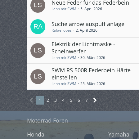
Neue Feder für das Federbein
Lenn mit SWM
5. April 2026
Suche arrow auspuff anlage
Rafaellopes
2. April 2026
Elektrik der Lichtmaske -
Scheinwerfer
Lenn mit SWM
30. März 2026
SWM RS 500R Federbein Härte
einstellen
Lenn mit SWM
25. März 2026
1
2
3
4
5
6
7
Motorrad Foren
Honda
Yamaha