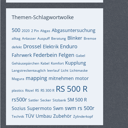
Themen-Schlagwortwolke
500
Abgasuntersuchung
2020
2 Pin
Abgas
Blinker
alltag
Anlasser
Auspuff
Beratung
Bremse
Drossel
Enduro
Elektrik
defekt
Federbein
Felgen
Fahrwerk
Gabel
Kupplung
Gehäusepärchen
Kabel
Komfort
Langstreckentauglich
leerlauf
Licht
Lichtmaske
mapping
mitnehmen
motor
Magura
RS 500 R
plastics
Ritzel
RS
RS 300 R
rs500r
SM 500 R
Sattler
Secker
Sitzbank
swm rs 500r
Sozius
Supermoto
Swm
TÜV
Umbau
Zubehör
Technik
Zylinderkopf