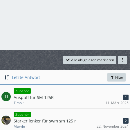
Alle als gelesen markieren
Letzte Antwort
Filter
Zubehör
Auspuff für SM 125R
1
Timo
11. März 2025
Zubehör
Starker lenker für swm sm 125 r
2
Marvin
22. November 2024