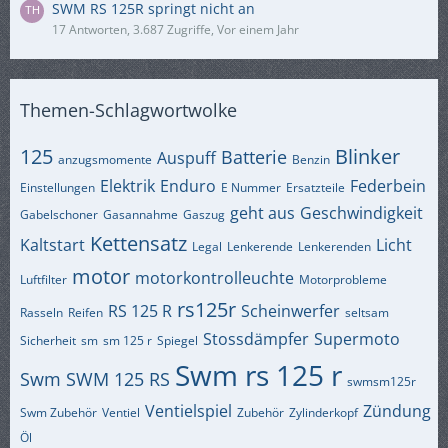
SWM RS 125R springt nicht an
17 Antworten, 3.687 Zugriffe, Vor einem Jahr
Themen-Schlagwortwolke
125
Blinker
Batterie
Auspuff
anzugsmomente
Benzin
Elektrik
Enduro
Federbein
Einstellungen
E Nummer
Ersatzteile
geht aus
Geschwindigkeit
Gabelschoner
Gasannahme
Gaszug
Kettensatz
Kaltstart
Licht
Legal
Lenkerende
Lenkerenden
motor
motorkontrolleuchte
Luftfilter
Motorprobleme
rs125r
RS 125 R
Scheinwerfer
Rasseln
Reifen
seltsam
Stossdämpfer
Supermoto
Sicherheit
sm
sm 125 r
Spiegel
Swm rs 125 r
Swm
SWM 125 RS
swmsm125r
Ventielspiel
Zündung
Swm Zubehör
Ventiel
Zubehör
Zylinderkopf
Öl