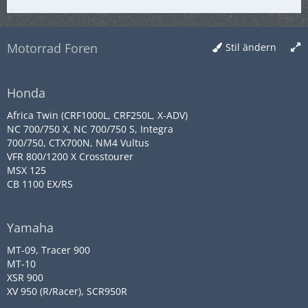
Motorrad Foren
Stil ändern
Honda
Africa Twin (CRF1000L, CRF250L, X-ADV)
NC 700/750 X, NC 700/750 S, Integra
700/750, CTX700N, NM4 Vultus
VFR 800/1200 X Crosstourer
MSX 125
CB 1100 EX/RS
Yamaha
MT-09, Tracer 900
MT-10
XSR 900
XV 950 (R/Racer), SCR950R