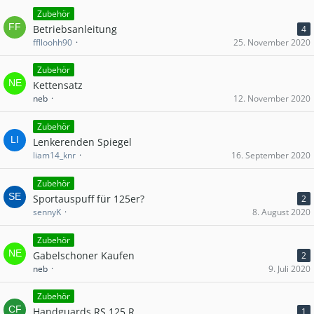
Zubehör
Betriebsanleitung
4
fflloohh90
25. November 2020
Zubehör
Kettensatz
neb
12. November 2020
Zubehör
Lenkerenden Spiegel
liam14_knr
16. September 2020
Zubehör
Sportauspuff für 125er?
2
sennyK
8. August 2020
Zubehör
Gabelschoner Kaufen
2
neb
9. Juli 2020
Zubehör
Handguards RS 125 R
1