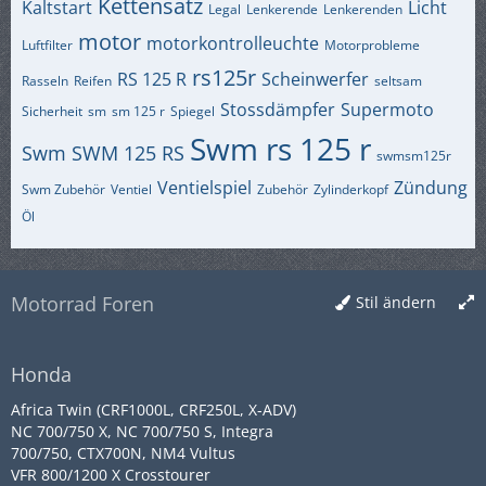
Kettensatz
Kaltstart
Licht
Legal
Lenkerende
Lenkerenden
motor
motorkontrolleuchte
Luftfilter
Motorprobleme
rs125r
RS 125 R
Scheinwerfer
Rasseln
Reifen
seltsam
Stossdämpfer
Supermoto
Sicherheit
sm
sm 125 r
Spiegel
Swm rs 125 r
Swm
SWM 125 RS
swmsm125r
Ventielspiel
Zündung
Swm Zubehör
Ventiel
Zubehör
Zylinderkopf
Öl
Motorrad Foren
Stil ändern
Honda
Africa Twin (CRF1000L, CRF250L, X-ADV)
NC 700/750 X, NC 700/750 S, Integra
700/750, CTX700N, NM4 Vultus
VFR 800/1200 X Crosstourer