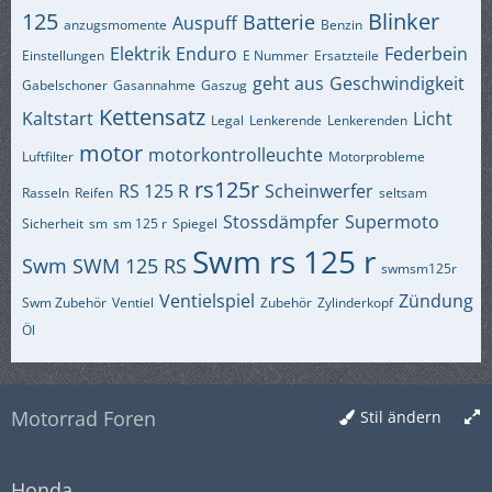
125
Blinker
Batterie
Auspuff
anzugsmomente
Benzin
Elektrik
Enduro
Federbein
Einstellungen
E Nummer
Ersatzteile
geht aus
Geschwindigkeit
Gabelschoner
Gasannahme
Gaszug
Kettensatz
Kaltstart
Licht
Legal
Lenkerende
Lenkerenden
motor
motorkontrolleuchte
Luftfilter
Motorprobleme
rs125r
RS 125 R
Scheinwerfer
Rasseln
Reifen
seltsam
Stossdämpfer
Supermoto
Sicherheit
sm
sm 125 r
Spiegel
Swm rs 125 r
Swm
SWM 125 RS
swmsm125r
Ventielspiel
Zündung
Swm Zubehör
Ventiel
Zubehör
Zylinderkopf
Öl
Motorrad Foren
Stil ändern
Honda