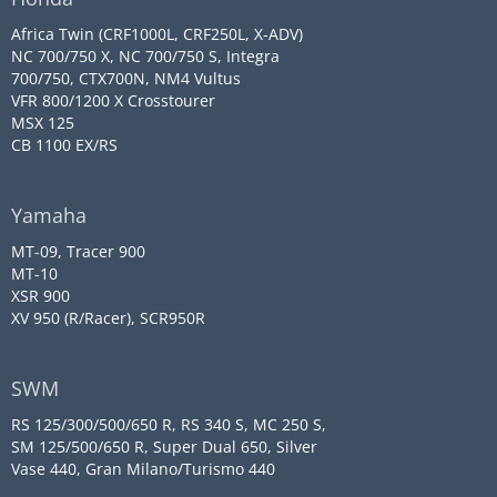
Africa Twin (CRF1000L, CRF250L, X-ADV)
NC 700/750 X, NC 700/750 S, Integra
700/750, CTX700N, NM4 Vultus
VFR 800/1200 X Crosstourer
MSX 125
CB 1100 EX/RS
Yamaha
MT-09, Tracer 900
MT-10
XSR 900
XV 950 (R/Racer), SCR950R
SWM
RS 125/300/500/650 R, RS 340 S, MC 250 S,
SM 125/500/650 R, Super Dual 650, Silver
Vase 440, Gran Milano/Turismo 440