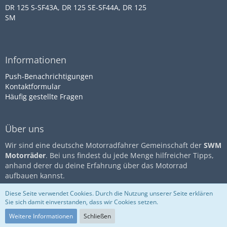
DR 125 S-SF43A, DR 125 SE-SF44A, DR 125
SM
Informationen
Push-Benachrichtigungen
Kontaktformular
Häufig gestellte Fragen
Über uns
Wir sind eine deutsche Motorradfahrer Gemeinschaft der
SWM
Motorräder
. Bei uns findest du jede Menge hilfreicher Tipps,
anhand derer du deine Erfahrung über das Motorrad
aufbauen kannst.
Diese Seite verwendet Cookies. Durch die Nutzung unserer Seite erklären
Sie sich damit einverstanden, dass wir Cookies setzen.
Community-Software:
WoltLab
Impressum
Datenschutz
Suite™
Nutzungsbestimmungen
Weitere Informationen
Schließen