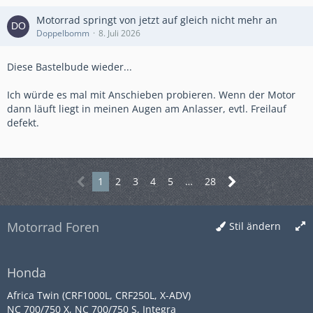
Motorrad springt von jetzt auf gleich nicht mehr an
Doppelbomm
8. Juli 2026
Diese Bastelbude wieder...
Ich würde es mal mit Anschieben probieren. Wenn der Motor
dann läuft liegt in meinen Augen am Anlasser, evtl. Freilauf
defekt.
1
2
3
4
5
…
28
Motorrad Foren
Stil ändern
Honda
Africa Twin (CRF1000L, CRF250L, X-ADV)
NC 700/750 X, NC 700/750 S, Integra