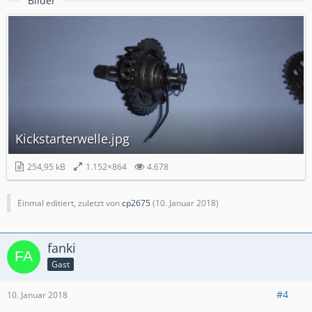
Bilder
Kickstarterwelle.jpg
254,95 kB
1.152×864
4.678
Einmal editiert, zuletzt von
cp2675
(
10. Januar 2018
)
fanki
Gast
#4
10. Januar 2018