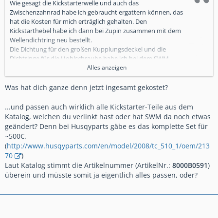
Wie gesagt die Kickstarterwelle und auch das
Zwischenzahnrad habe ich gebraucht ergattern können, das
hat die Kosten für mich erträglich gehalten. Den
Kickstarthebel habe ich dann bei Zupin zusammen mit dem
Wellendichtring neu bestellt.
Die Dichtung für den großen Kupplungsdeckel und die
Dichtringe für die Hohlschraube habe ich bei dem SWM
Händler meines Vertrauens bestellt.
Alles anzeigen
Was hat dich ganze denn jetzt ingesamt gekostet?
...und passen auch wirklich alle Kickstarter-Teile aus dem
Katalog, welchen du verlinkt hast oder hat SWM da noch etwas
geändert? Denn bei Husqyparts gäbe es das komplette Set für
~500€.
(
http://www.husqyparts.com/en/model/2008/tc_510_1/oem/213
70
)
Laut Katalog stimmt die Artikelnummer (ArtikelNr.:
8000B0591
)
überein und müsste somit ja eigentlich alles passen, oder?