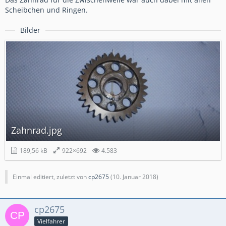
Scheibchen und Ringen.
Bilder
Zahnrad.jpg
189,56 kB
922×692
4.583
Einmal editiert, zuletzt von
cp2675
(
10. Januar 2018
)
cp2675
Vielfahrer