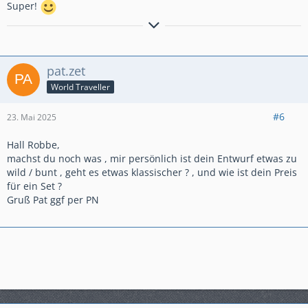
Super!
Take it slow, going with the flow
pat.zet
World Traveller
#6
23. Mai 2025
Hall Robbe,
machst du noch was , mir persönlich ist dein Entwurf etwas zu
wild / bunt , geht es etwas klassischer ? , und wie ist dein Preis
für ein Set ?
Gruß Pat ggf per PN