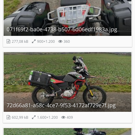
071f69f2-ba0e-4738-b507-6d06edf1983a.jpg
277,08 kB
900×1.200
360
72d66a81-a58c-4ce7-9f53-4172af729e7f.jpg
602,99 kB
1.600×1.200
409