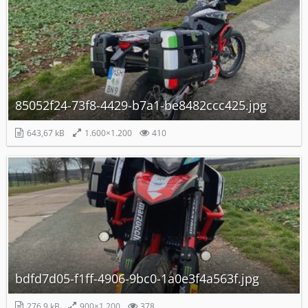
85052f24-73f8-4429-b7a1-be8482ccc425.jpg
643,67 kB
1.600×1.200
410
bdfd7d05-f1ff-4906-9bc0-1a0e3f4a563f.jpg
276,9 kB
900×1.200
378