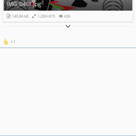
IMG_0461.jpg
140,84 kB
1.280×875
436
Take it slow, going with the flow
1