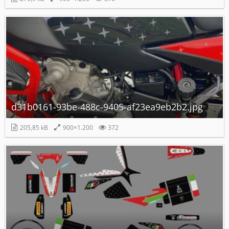
d31b0161-93be-488c-9405-af23ea9eb2b2.jpg
205,85 kB
900×1.200
372