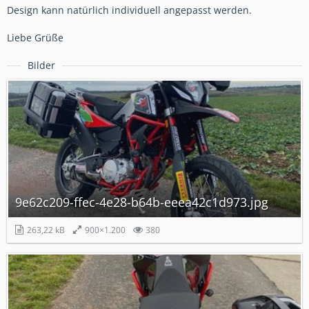
Design kann natürlich individuell angepasst werden.
Liebe Grüße
Bilder
9e62c209-ffec-4e28-b64b-eeea42c1d973.jpg
263,22 kB
900×1.200
380