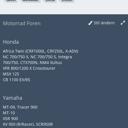
Motorrad Foren
Stil ändern
Honda
Africa Twin (CRF1000L, CRF250L, X-ADV)
NC 700/750 X, NC 700/750 S, Integra
700/750, CTX700N, NM4 Vultus
VFR 800/1200 X Crosstourer
MSX 125
CB 1100 EX/RS
Yamaha
MT-09, Tracer 900
MT-10
XSR 900
XV 950 (R/Racer), SCR950R