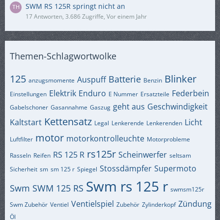
SWM RS 125R springt nicht an
17 Antworten, 3.686 Zugriffe, Vor einem Jahr
Themen-Schlagwortwolke
125
Blinker
Batterie
Auspuff
anzugsmomente
Benzin
Elektrik
Enduro
Federbein
Einstellungen
E Nummer
Ersatzteile
geht aus
Geschwindigkeit
Gabelschoner
Gasannahme
Gaszug
Kettensatz
Kaltstart
Licht
Legal
Lenkerende
Lenkerenden
motor
motorkontrolleuchte
Luftfilter
Motorprobleme
rs125r
RS 125 R
Scheinwerfer
Rasseln
Reifen
seltsam
Stossdämpfer
Supermoto
Sicherheit
sm
sm 125 r
Spiegel
Swm rs 125 r
Swm
SWM 125 RS
swmsm125r
Ventielspiel
Zündung
Swm Zubehör
Ventiel
Zubehör
Zylinderkopf
Öl