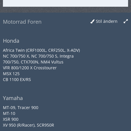
Motorrad Foren
Stil ändern
Honda
Africa Twin (CRF1000L, CRF250L, X-ADV)
NC 700/750 X, NC 700/750 S, Integra
700/750, CTX700N, NM4 Vultus
VFR 800/1200 X Crosstourer
MSX 125
CB 1100 EX/RS
Yamaha
MT-09, Tracer 900
MT-10
XSR 900
XV 950 (R/Racer), SCR950R