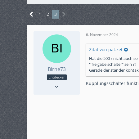
1
2
3
6. November 2024
Zitat von pat.zet
Hat die 500 r nicht auch so
" freigabe schalter" sein ?!
Birne73
Gerade der ständer kontakt 
Entdecker
Reaktionen
4
Kupplungsschalter funkti
Punkte
74
Beiträge
13
Karteneintrag
nein
Modell
Swm 500r 22017