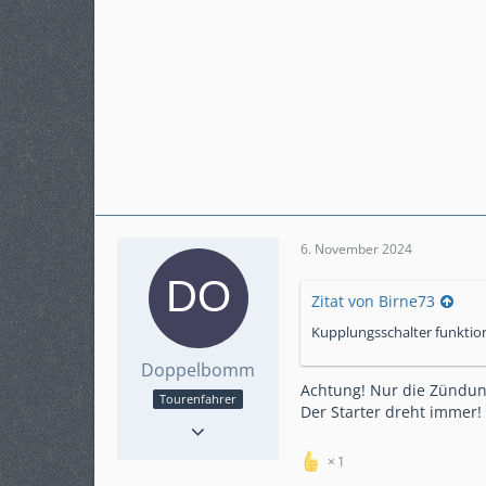
6. November 2024
Zitat von Birne73
Kupplungsschalter funktion
Doppelbomm
Achtung! Nur die Zündun
Tourenfahrer
Der Starter dreht immer!
Reaktionen
160
Punkte
1.549
1
Beiträge
277