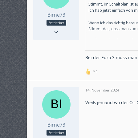
Stimmt, im Schaltplan ist a
Ich hab jetzt einfach von m
Birne73
Wenn ich das richtig heraus
Entdecker
Reaktionen
4
Stimmt das, dass man zum
Punkte
74
Da die Zündspule über das 
Beiträge
13
Und beim ECU-Stecker mal 
Karteneintrag
nein
Modell
Bei der Euro 3 muss man
Swm 500r 22017
1
14. November 2024
Weiß jemand wo der OT Ge
Birne73
Entdecker