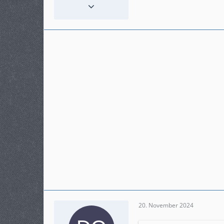
Reaktionen
4
Punkte
74
Beiträge
13
Karteneintrag
nein
Modell
Swm 500r 22017
20. November 2024