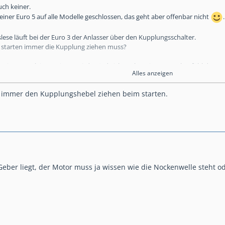
uch keiner.
einer Euro 5 auf alle Modelle geschlossen, das geht aber offenbar nicht
.
lese läuft bei der Euro 3 der Anlasser über den Kupplungsschalter.
 starten immer die Kupplung ziehen muss?
Leistungsrelais gespiesen wird, würde ich nach meinem Bauchgefühl dort ma
Alles anzeigen
die Kontakte auf Korrosion prüfen.
 immer den Kupplungshebel ziehen beim starten.
ber liegt, der Motor muss ja wissen wie die Nockenwelle steht o