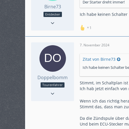
Der Starter dreht immer!
Birne73
Ich habe keinen Schalter
Entdecker
Reaktionen
4
Punkte
74
1
Beiträge
13
Karteneintrag
nein
7. November 2024
Modell
Swm 500r 22017
Zitat von Birne73
Ich habe keinen Schalter b
Doppelbomm
Stimmt, im Schaltplan ist
Tourenfahrer
Ich hab jetzt einfach von
Reaktionen
160
Punkte
1.549
Wenn ich das richtig her
Beiträge
277
Stimmt das, dass man zu
Karteneintrag
nein
Da die Zündspule über da
Und beim ECU-Stecker mal