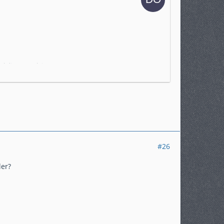
l die Steuerleitung messen.
#26
der?