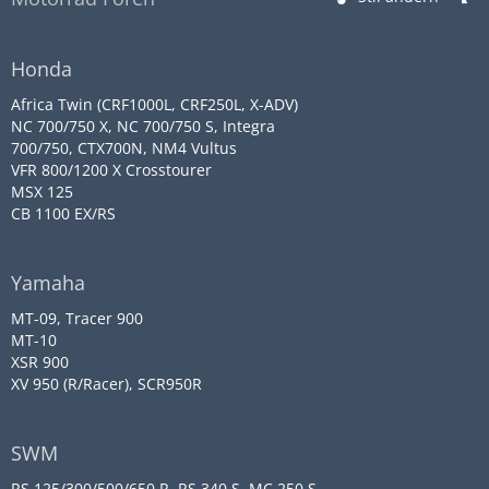
Honda
Africa Twin (CRF1000L, CRF250L, X-ADV)
NC 700/750 X, NC 700/750 S, Integra
700/750, CTX700N, NM4 Vultus
VFR 800/1200 X Crosstourer
MSX 125
CB 1100 EX/RS
Yamaha
MT-09, Tracer 900
MT-10
XSR 900
XV 950 (R/Racer), SCR950R
SWM
RS 125/300/500/650 R, RS 340 S, MC 250 S,