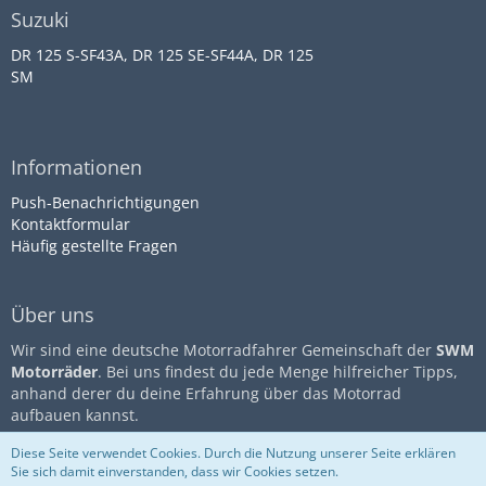
Suzuki
DR 125 S-SF43A, DR 125 SE-SF44A, DR 125
SM
Informationen
Push-Benachrichtigungen
Kontaktformular
Häufig gestellte Fragen
Über uns
Wir sind eine deutsche Motorradfahrer Gemeinschaft der
SWM
Motorräder
. Bei uns findest du jede Menge hilfreicher Tipps,
anhand derer du deine Erfahrung über das Motorrad
aufbauen kannst.
Diese Seite verwendet Cookies. Durch die Nutzung unserer Seite erklären
Sie sich damit einverstanden, dass wir Cookies setzen.
Community-Software:
WoltLab
Impressum
Datenschutz