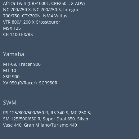
Africa Twin (CRF1000L, CRF250L, X-ADV)
NC 700/750 X, NC 700/750 S, Integra
700/750, CTX700N, NM4 Vultus
VFR 800/1200 X Crosstourer
MSX 125
CB 1100 EX/RS
Yamaha
MT-09, Tracer 900
MT-10
XSR 900
XV 950 (R/Racer), SCR950R
SWM
RS 125/300/500/650 R, RS 340 S, MC 250 S,
SM 125/500/650 R, Super Dual 650, Silver
Vase 440, Gran Milano/Turismo 440