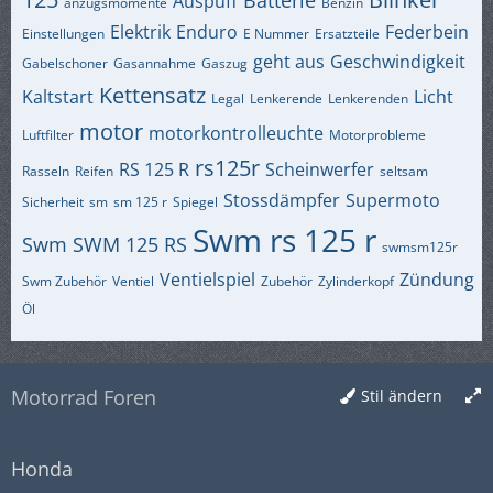
Auspuff
anzugsmomente
Benzin
Elektrik
Enduro
Federbein
Einstellungen
E Nummer
Ersatzteile
geht aus
Geschwindigkeit
Gabelschoner
Gasannahme
Gaszug
Kettensatz
Kaltstart
Licht
Legal
Lenkerende
Lenkerenden
motor
motorkontrolleuchte
Luftfilter
Motorprobleme
rs125r
RS 125 R
Scheinwerfer
Rasseln
Reifen
seltsam
Stossdämpfer
Supermoto
Sicherheit
sm
sm 125 r
Spiegel
Swm rs 125 r
Swm
SWM 125 RS
swmsm125r
Ventielspiel
Zündung
Swm Zubehör
Ventiel
Zubehör
Zylinderkopf
Öl
Motorrad Foren
Stil ändern
Honda