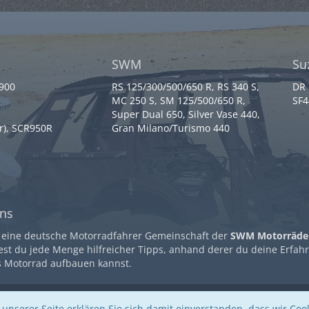
SWM
Su
 900
RS 125/300/500/650 R, RS 340 S,
DR 
MC 250 S, SM 125/500/650 R,
SF4
Super Dual 650, Silver Vase 440,
r), SCR950R
Gran Milano/Turismo 440
ns
 eine deutsche Motorradfahrer Gemeinschaft der
SWM Motorräde
est du jede Menge hilfreicher Tipps, anhand derer du deine Erfah
s Motorrad aufbauen kannst.
unserer Seite erklären Sie sich damit einverstanden, dass wir Cook