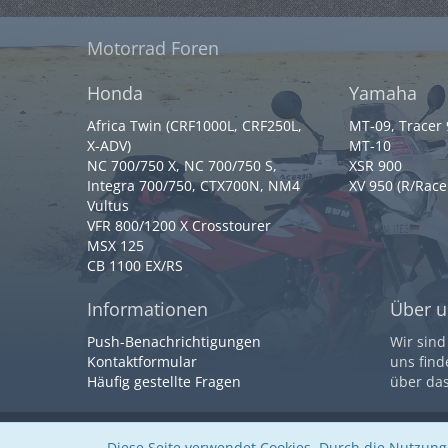
Motorrad Foren
Honda
Yamaha
Africa Twin (CRF1000L, CRF250L,
MT-09, Tracer
X-ADV)
MT-10
NC 700/750 X, NC 700/750 S,
XSR 900
Integra 700/750, CTX700N, NM4
XV 950 (R/Race
Vultus
VFR 800/1200 X Crosstourer
MSX 125
CB 1100 EX/RS
Informationen
Über u
Push-Benachrichtigungen
Wir sind
Kontaktformular
uns find
Häufig gestellte Fragen
über da
Community-Software:
WoltLab Suite™
Diese Seite verwendet Cookies. Durch die Nutzung 