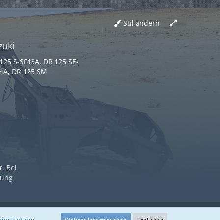
Stil ändern
zuki
125 S-SF43A, DR 125 SE-
4A, DR 125 SM
r
. Bei
rung
Impressum
Datenschutz
Nutzungsbestimmungen
ies setzen.
Weitere Informationen
Schließen