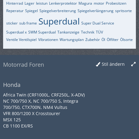
Hinterrad
Lager
leistun
Lenkerprotektor
Magura
motor
Probesitzen
Reperatur
Spiegel
Spiegelverbreiterung
Spiegelverlängerung
spritsorte
Superdual
sticker
sub frame
Super Dual Service
Superdual x
SWM Superdual
Tankanzeige
Technik
TÜV
Ventile Ventilspiel
Vibrationen
Wartungsplan
Zubehör
Öl
Ölfilter
Ölsorte
Motorrad Foren
Stil ändern
Honda
Africa Twin (CRF1000L, CRF250L, X-ADV)
NC 700/750 X, NC 700/750 S, Integra
700/750, CTX700N, NM4 Vultus
VFR 800/1200 X Crosstourer
MSX 125
CB 1100 EX/RS