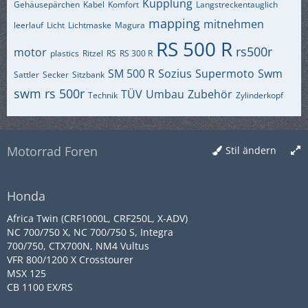
Kupplung
Gehäusepärchen
Kabel
Komfort
Langstreckentauglich
mapping
mitnehmen
leerlauf
Licht
Lichtmaske
Magura
RS 500 R
rs500r
motor
plastics
Ritzel
RS
RS 300 R
SM 500 R
Sozius
Supermoto
Swm
Sattler
Secker
Sitzbank
swm rs 500r
TÜV
Umbau
Zubehör
Technik
Zylinderkopf
Motorrad Foren
Stil ändern
Honda
Africa Twin (CRF1000L, CRF250L, X-ADV)
NC 700/750 X, NC 700/750 S, Integra
700/750, CTX700N, NM4 Vultus
VFR 800/1200 X Crosstourer
MSX 125
CB 1100 EX/RS