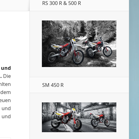
RS 300 R & 500 R
n und
R.
Die
lten
SM 450 R
 dem
reuen
5 und
 und