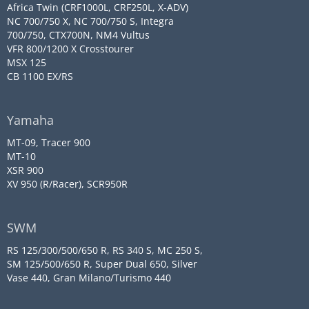
Africa Twin (CRF1000L, CRF250L, X-ADV)
NC 700/750 X, NC 700/750 S, Integra
700/750, CTX700N, NM4 Vultus
VFR 800/1200 X Crosstourer
MSX 125
CB 1100 EX/RS
Yamaha
MT-09, Tracer 900
MT-10
XSR 900
XV 950 (R/Racer), SCR950R
SWM
RS 125/300/500/650 R, RS 340 S, MC 250 S,
SM 125/500/650 R, Super Dual 650, Silver
Vase 440, Gran Milano/Turismo 440