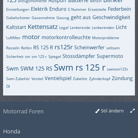
Auspuff
anzugsmomente
Benzin
Elektrik
Enduro
Federbein
Einstellungen
E Nummer
Ersatzteile
geht aus
Geschwindigkeit
Gabelschoner
Gasannahme
Gaszug
Kettensatz
Kaltstart
Licht
Legal
Lenkerende
Lenkerenden
motor
motorkontrolleuchte
Luftfilter
Motorprobleme
rs125r
RS 125 R
Scheinwerfer
Rasseln
Reifen
seltsam
Stossdämpfer
Supermoto
Sicherheit
sm
sm 125 r
Spiegel
Swm rs 125 r
Swm
SWM 125 RS
swmsm125r
Ventielspiel
Zündung
Swm Zubehör
Ventiel
Zubehör
Zylinderkopf
Öl
Motorrad Foren
Stil ändern
Honda