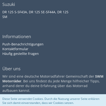
Suzuki
DR 125 S-SF43A, DR 125 SE-SF44A, DR 125
SM
Informationen
Push-Benachrichtigungen
Kontaktformular
Häufig gestellte Fragen
Über uns
Wir sind eine deutsche Motorradfahrer Gemeinschaft der
SWM
Motorräder
. Bei uns findest du jede Menge hilfreicher Tipps,
anhand derer du deine Erfahrung über das Motorrad
aufbauen kannst.
Diese Seite verwendet Cookies. Durch die Nutzung unserer Seite erklären
Sie sich damit einverstanden, dass wir Cookies setzen.
Community-Software:
WoltLab
Impressum
Datenschutz