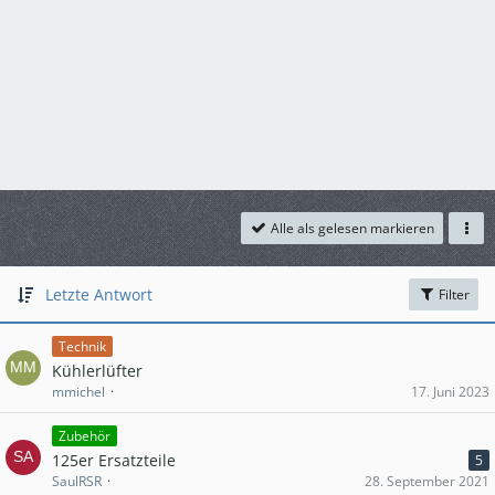
Alle als gelesen markieren
Letzte Antwort
Filter
Technik
Kühlerlüfter
mmichel
17. Juni 2023
Zubehör
125er Ersatzteile
5
SaulRSR
28. September 2021