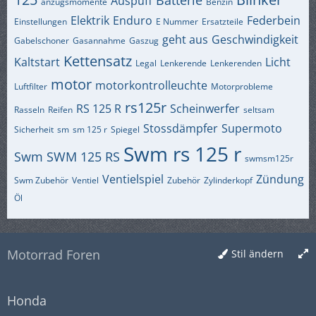
Auspuff
anzugsmomente
Benzin
Elektrik
Enduro
Federbein
Einstellungen
E Nummer
Ersatzteile
geht aus
Geschwindigkeit
Gabelschoner
Gasannahme
Gaszug
Kettensatz
Kaltstart
Licht
Legal
Lenkerende
Lenkerenden
motor
motorkontrolleuchte
Luftfilter
Motorprobleme
rs125r
RS 125 R
Scheinwerfer
Rasseln
Reifen
seltsam
Stossdämpfer
Supermoto
Sicherheit
sm
sm 125 r
Spiegel
Swm rs 125 r
Swm
SWM 125 RS
swmsm125r
Ventielspiel
Zündung
Swm Zubehör
Ventiel
Zubehör
Zylinderkopf
Öl
Motorrad Foren
Stil ändern
Honda