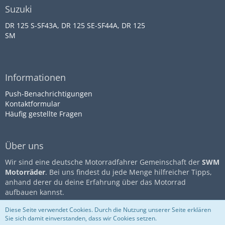
Suzuki
DR 125 S-SF43A, DR 125 SE-SF44A, DR 125
SM
Informationen
Push-Benachrichtigungen
Kontaktformular
Häufig gestellte Fragen
Über uns
Wir sind eine deutsche Motorradfahrer Gemeinschaft der
SWM
Motorräder
. Bei uns findest du jede Menge hilfreicher Tipps,
anhand derer du deine Erfahrung über das Motorrad
aufbauen kannst.
Diese Seite verwendet Cookies. Durch die Nutzung unserer Seite erklären
Sie sich damit einverstanden, dass wir Cookies setzen.
Community-Software:
WoltLab
Impressum
Datenschutz