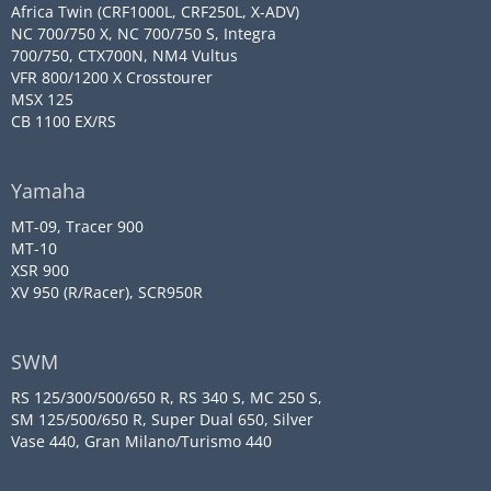
Africa Twin (CRF1000L, CRF250L, X-ADV)
NC 700/750 X, NC 700/750 S, Integra
700/750, CTX700N, NM4 Vultus
VFR 800/1200 X Crosstourer
MSX 125
CB 1100 EX/RS
Yamaha
MT-09, Tracer 900
MT-10
XSR 900
XV 950 (R/Racer), SCR950R
SWM
RS 125/300/500/650 R, RS 340 S, MC 250 S,
SM 125/500/650 R, Super Dual 650, Silver
Vase 440, Gran Milano/Turismo 440