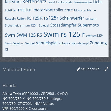
Kettensatz
Kaltstart
Licht
Legal
Lenkerende
Lenkerenden
motor
motorkontrolleuchte
Luftfilter
Motorprobleme
rs125r
RS 125 R
Scheinwerfer
Rasseln
Reifen
seltsam
Stossdämpfer
Supermoto
Sicherheit
sm
sm 125 r
Spiegel
Swm rs 125 r
Swm
SWM 125 RS
swmsm125r
Ventielspiel
Zündung
Swm Zubehör
Ventiel
Zubehör
Zylinderkopf
Öl
Motorrad Foren
Stil ändern
Honda
Africa Twin (CRF1000L, CRF250L, X-ADV)
NC 700/750 X, NC 700/750 S, Integra
700/750, CTX700N, NM4 Vultus
VFR 800/1200 X Crosstourer