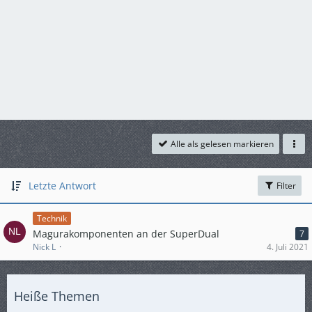
Alle als gelesen markieren
Letzte Antwort
Filter
Technik
Magurakomponenten an der SuperDual
7
Nick L
4. Juli 2021
Heiße Themen