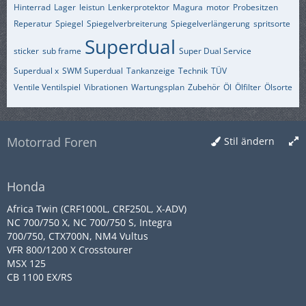
Hinterrad
Lager
leistun
Lenkerprotektor
Magura
motor
Probesitzen
Reperatur
Spiegel
Spiegelverbreiterung
Spiegelverlängerung
spritsorte
Superdual
sticker
sub frame
Super Dual Service
Superdual x
SWM Superdual
Tankanzeige
Technik
TÜV
Ventile Ventilspiel
Vibrationen
Wartungsplan
Zubehör
Öl
Ölfilter
Ölsorte
Motorrad Foren
Stil ändern
Honda
Africa Twin (CRF1000L, CRF250L, X-ADV)
NC 700/750 X, NC 700/750 S, Integra
700/750, CTX700N, NM4 Vultus
VFR 800/1200 X Crosstourer
MSX 125
CB 1100 EX/RS